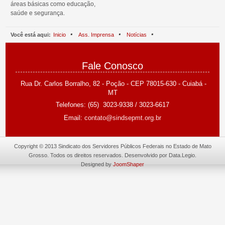
áreas básicas como educação,
saúde e segurança.
Você está aqui:
Inicio
Ass. Imprensa
Notícias
Campanha Salarial 2014 agita servidores. A hora é agora!
Fale Conosco
Rua Dr. Carlos Borralho, 82 - Poção -
CEP 78015-630 - Cuiabá -
MT
Telefones: (65) 3023-9338 /
3023-6617
Email:
contato@sindsepmt.org.br
Copyright © 2013 Sindicato dos Servidores Públicos Federais no Estado de Mato
Grosso. Todos os direitos reservados. Desenvolvido por Data.Legio.
Designed by
JoomShaper