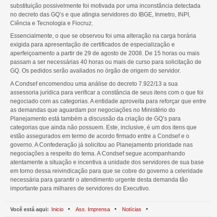
substituição possivelmente foi motivada por uma inconstância detectada
no decreto das GQ’s e que atingia servidores do IBGE, Inmetro, INPI,
Ciência e Tecnologia e Fiocruz.
Essencialmente, o que se observou foi uma alteração na carga horária
exigida para apresentação de certificados de especialização e
aperfeiçoamento a partir de 29 de agosto de 2008. De 15 horas ou mais
passam a ser necessárias 40 horas ou mais de curso para solicitação de
GQ. Os pedidos serão avaliados no órgão de origem do servidor.
A Condsef encomendou uma análise do decreto 7.922/13 a sua
assessoria jurídica para verificar a constância de seus itens com o que foi
negociado com as categorias. A entidade aproveita para reforçar que entre
as demandas que aguardam por negociações no Ministério do
Planejamento está também a discussão da criação de GQ’s para
categorias que ainda não possuem. Este, inclusive, é um dos itens que
estão assegurados em termo de acordo firmado entre a Condsef e o
governo. A Confederação já solicitou ao Planejamento prioridade nas
negociações a respeito do tema. A Condsef segue acompanhando
atentamente a situação e incentiva a unidade dos servidores de sua base
em torno dessa reivindicação para que se cobre do governo a celeridade
necessária para garantir o atendimento urgente desta demanda tão
importante para milhares de servidores do Executivo.
Você está aqui:
Inicio
Ass. Imprensa
Notícias