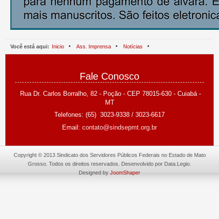
Você está aqui:
Inicio
Ass. Imprensa
Notícias
TODO CUIDADO É POUCO.
Fale Conosco
Rua Dr. Carlos Borralho, 82 - Poção -
CEP 78015-630 - Cuiabá -
MT
Telefones: (65) 3023-9338 /
3023-6617
Email:
contato@sindsepmt.org.br
Copyright © 2013 Sindicato dos Servidores Públicos Federais no Estado de Mato
Grosso. Todos os direitos reservados. Desenvolvido por Data.Legio.
Designed by
JoomShaper