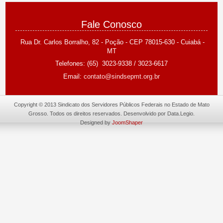
DIA DO SERVIDOR PÚBLICO- 28 DE OUTUBRO
Fale Conosco
Rua Dr. Carlos Borralho, 82 - Poção -
CEP 78015-630 - Cuiabá -
MT
Telefones: (65) 3023-9338 /
3023-6617
Email:
contato@sindsepmt.org.br
Copyright © 2013 Sindicato dos Servidores Públicos Federais no Estado de Mato
Grosso. Todos os direitos reservados. Desenvolvido por Data.Legio.
Designed by
JoomShaper