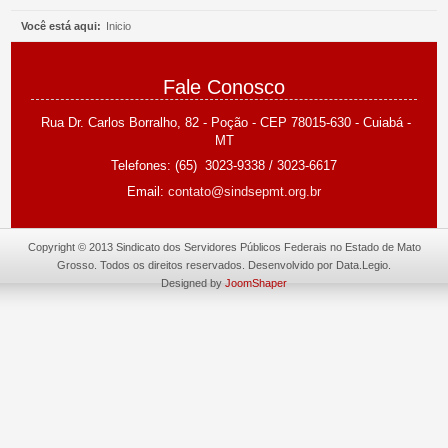
Você está aqui:
Inicio
Fale Conosco
Rua Dr. Carlos Borralho, 82 - Poção -
CEP 78015-630 - Cuiabá -
MT
Telefones: (65) 3023-9338 /
3023-6617
Email:
contato@sindsepmt.org.br
Copyright © 2013 Sindicato dos Servidores Públicos Federais no Estado de Mato
Grosso. Todos os direitos reservados. Desenvolvido por Data.Legio.
Designed by
JoomShaper