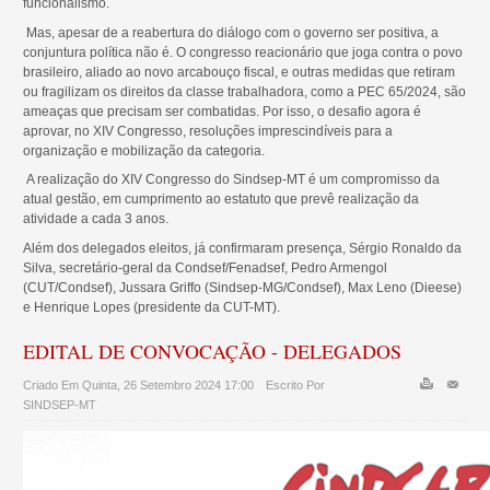
funcionalismo.
Mas, apesar de a reabertura do diálogo com o governo ser positiva, a
conjuntura política não é. O congresso reacionário que joga contra o povo
brasileiro, aliado ao novo arcabouço fiscal, e outras medidas que retiram
ou fragilizam os direitos da classe trabalhadora, como a PEC 65/2024, são
ameaças que precisam ser combatidas. Por isso, o desafio agora é
aprovar, no XIV Congresso, resoluções imprescindíveis para a
organização e mobilização da categoria.
A realização do XIV Congresso do Sindsep-MT é um compromisso da
atual gestão, em cumprimento ao estatuto que prevê realização da
atividade a cada 3 anos.
Além dos delegados eleitos, já confirmaram presença, Sérgio Ronaldo da
Silva, secretário-geral da Condsef/Fenadsef, Pedro Armengol
(CUT/Condsef), Jussara Griffo (Sindsep-MG/Condsef), Max Leno (Dieese)
e Henrique Lopes (presidente da CUT-MT).
EDITAL DE CONVOCAÇÃO - DELEGADOS
Criado Em Quinta, 26 Setembro 2024 17:00
Escrito Por
SINDSEP-MT