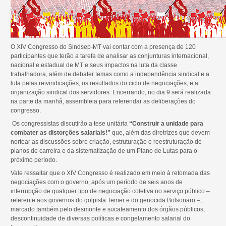
O XIV Congresso do Sindsep-MT vai contar com a presença de 120
participantes que terão a tarefa de analisar as conjunturas internacional,
nacional e estadual de MT e seus impactos na luta da classe
trabalhadora, além de debater temas como a independência sindical e a
luta pelas reivindicações; os resultados do ciclo de negociações; e a
organização sindical dos servidores. Encerrando, no dia 9 será realizada
na parte da manhã, assembleia para referendar as deliberações do
congresso.
Os congressistas discutirão a tese unitária
“Construir a unidade para
combater as distorções salariais!”
que, além das diretrizes que devem
nortear as discussões sobre criação, estruturação e reestruturação de
planos de carreira e da sistematização de um Plano de Lutas para o
próximo período.
Vale ressaltar que o XIV Congresso é realizado em meio à retomada das
negociações com o governo, após um período de seis anos de
interrupção de qualquer tipo de negociação coletiva no serviço público –
referente aos governos do golpista Temer e do genocida Bolsonaro –,
marcado também pelo desmonte e sucateamento dos órgãos públicos,
descontinuidade de diversas políticas e congelamento salarial do