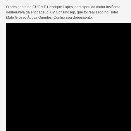
O presidente da CUT-MT, Henrique Lopes, participou da maior instância
deliberativa da entidade, o XIV Consindsep, que foi realizado no Hotel
Mato Grosso Águas Quentes. Confira seu depoimento.