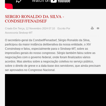
SERGIO RONALDO DA SILVA -
CONDSEF/FENADSEF
Criado Em Terça, 12 Novembro 2024 07:10
Escrito Por
Assessoria Sindsep-MT
O secretário-geral da Condsef/Fenadsef, Sérgio Ronaldo da Silva,
participou da maior instância deliberativa da nossa entidade, o XIV
Consindsep e falou, especialmente para o Sindsep-MT, sobre as
impressões gerais do nosso congresso. Sérgio também falou sobre as
negociações com o governo federal, onde foram finalizados vários
acordos. Mas alertou sobre a negociação coletiva no serviço público,
sobre o direito de greve e a data-base dos servidores, que ainda precisam
ser aprovados no Congresso Nacional.